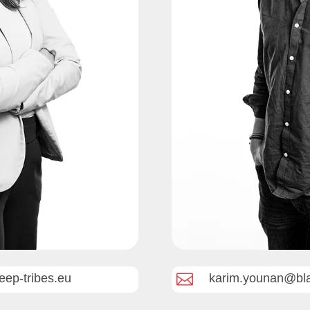

eep-tribes.eu
karim.younan@bla