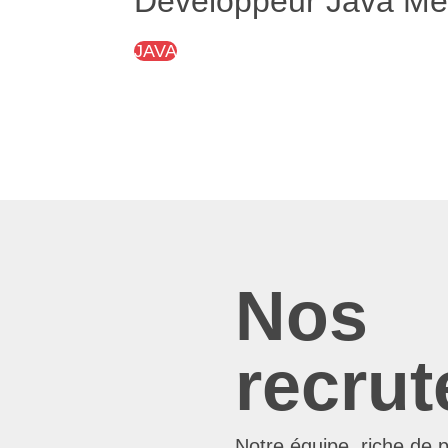
Développeur Java Med
JAVA
Nos 
recrut
Notre équipe, riche de 