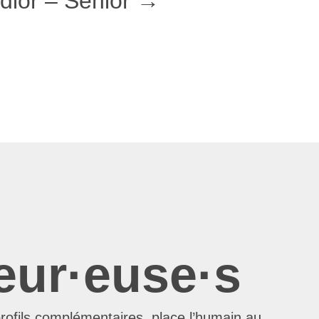
ior – Senior
eur·euse·s
profils complémentaires, place l’humain au