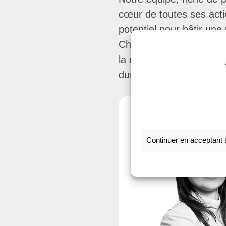
cœur de toutes ses act
potentiel pour bâtir une 
Chaque talent compte da
la clé d’un nouvel élan
durable, ensemble.
Continuer en acceptant 