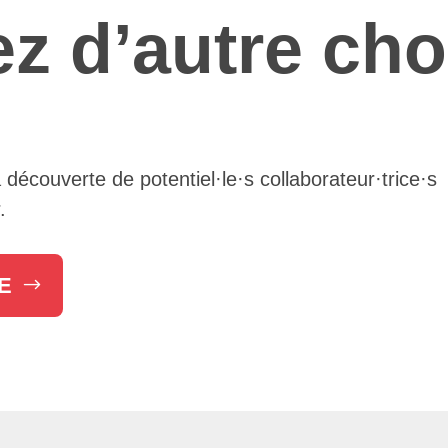
z d’autre cho
écouverte de potentiel·le·s collaborateur·trice·s
.
E