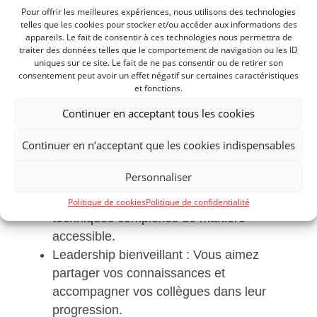
Pour offrir les meilleures expériences, nous utilisons des technologies
telles que les cookies pour stocker et/ou accéder aux informations des
appareils. Le fait de consentir à ces technologies nous permettra de
traiter des données telles que le comportement de navigation ou les ID
Soft skills & mindset
uniques sur ce site. Le fait de ne pas consentir ou de retirer son
Autonomie & esprit d’équipe : Vous
consentement peut avoir un effet négatif sur certaines caractéristiques
aimez travailler en collectif tout en
et fonctions.
prenant des initiatives.
Continuer en acceptant tous les cookies
Curiosité & innovation : Vous vous
tenez informé(e) des dernières
Continuer en n’acceptant que les cookies indispensables
avancées technologiques.
Personnaliser
Communication & pédagogie : Vous
savez expliquer des concepts
Politique de cookies
Politique de confidentialité
techniques complexes de manière
accessible.
Leadership bienveillant : Vous aimez
partager vos connaissances et
accompagner vos collègues dans leur
progression.