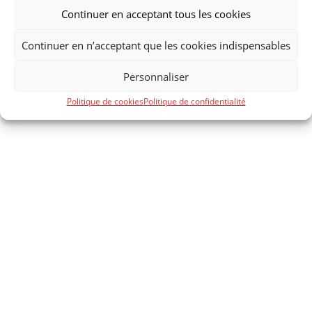
Continuer en acceptant tous les cookies
Archives
Catégories
Continuer en n’acceptant que les cookies indispensables
novembre 2021
Newsletter
Personnaliser
Politique de cookies
Politique de confidentialité
Design de
Elegant Themes
| Propulsé par
WordPress